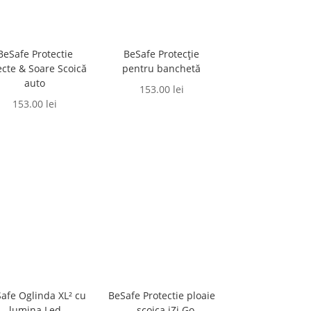
BeSafe Protectie
BeSafe Protecție
ecte & Soare Scoică
pentru banchetă
auto
153.00
lei
153.00
lei
afe Oglinda XL² cu
BeSafe Protectie ploaie
lumina Led
– scoica iZi Go