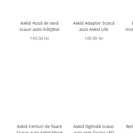
Axkid Husă de vară
Axkid Adaptor Scoică
scaun auto înălțător
auto Axkid Life
Ins
149.00
lei
149.00
lei
Axkid Centuri de fixare
Axkid Oglindă scaun
BeS
Scaun auto Axkid Move
auto rear-facing LED