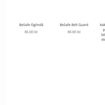
BeSafe Oglindă
BeSafe Belt Guard
Axk
p
86.00
lei
88.00
lei
la
el