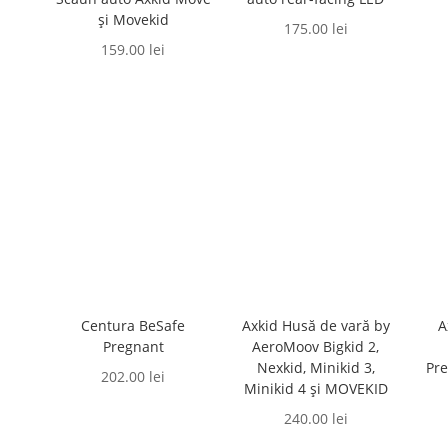
și Movekid
175.00
lei
159.00
lei
Centura BeSafe
Axkid Husă de vară by
A
Pregnant
AeroMoov Bigkid 2,
Nexkid, Minikid 3,
Pre
202.00
lei
Minikid 4 și MOVEKID
240.00
lei