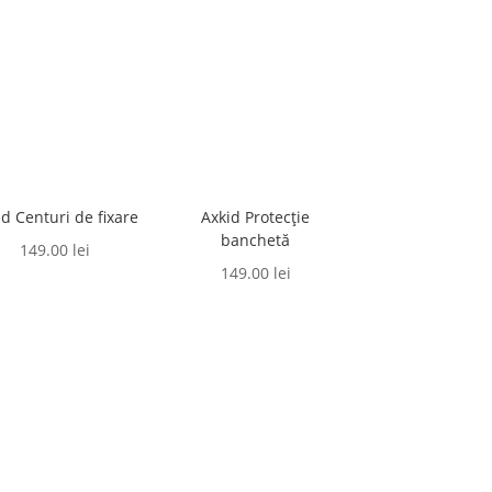
id Centuri de fixare
Axkid Protecție
banchetă
149.00
lei
149.00
lei