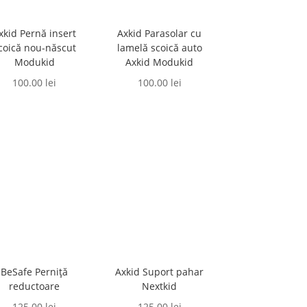
xkid Pernă insert
Axkid Parasolar cu
coică nou-născut
lamelă scoică auto
Modukid
Axkid Modukid
100.00
lei
100.00
lei
BeSafe Perniță
Axkid Suport pahar
reductoare
Nextkid
125.00
lei
125.00
lei