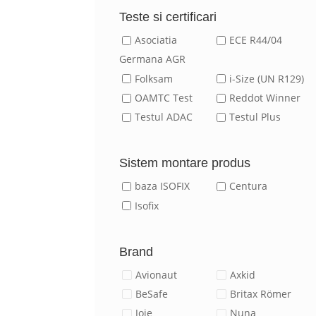
Teste si certificari
Asociatia
ECE R44/04
Germana AGR
Folksam
i-Size (UN R129)
OAMTC Test
Reddot Winner
Testul ADAC
Testul Plus
Sistem montare produs
baza ISOFIX
Centura
Isofix
Brand
Avionaut
Axkid
BeSafe
Britax Römer
Joie
Nuna