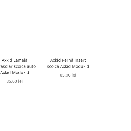
Axkid Lamelă
Axkid Pernă insert
asolar scoică auto
scoică Axkid Modukid
Axkid Modukid
85.00
lei
85.00
lei