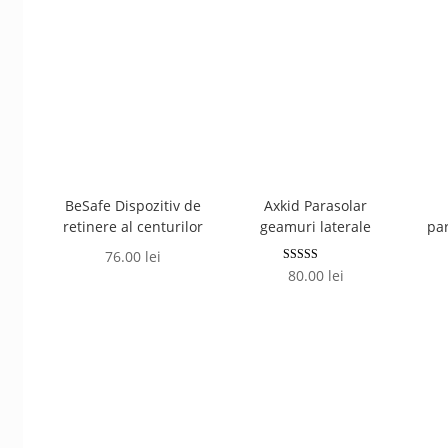
de
la
mic
la
mare
BeSafe Dispozitiv de
Axkid Parasolar
retinere al centurilor
geamuri laterale
par
76.00
lei
Evaluat la
80.00
lei
5.00
din 5