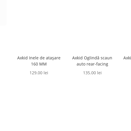
Axkid Inele de atașare
Axkid Oglindă scaun
Axk
160 MM
auto rear-facing
129.00
lei
135.00
lei