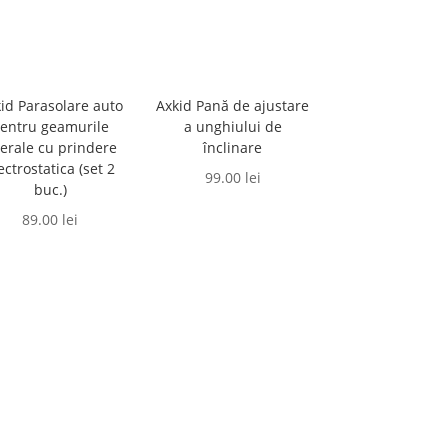
id Parasolare auto
Axkid Pană de ajustare
entru geamurile
a unghiului de
terale cu prindere
înclinare
ectrostatica (set 2
99.00
lei
buc.)
89.00
lei