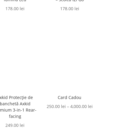
178.00
lei
178.00
lei
xkid Protecție de
Card Cadou
banchetă Axkid
Interval
250.00
lei
–
4,000.00
lei
mium 3-in-1 Rear-
de
facing
prețuri:
249.00
lei
250.00 lei