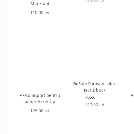
Minikid 4
110.00
lei
BeSafe Paravan solar
(set 2 buc)
Axkid Suport pentru
A
pahar Axkid Up
Evaluat la
127.00
lei
5.00
125.00
lei
din 5