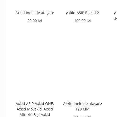
Axkid Inele de atașare
Axkid ASIP Bigkid 2
A
s
99.00
lei
100.00
lei
Axkid ASIP Axkid ONE,
Axkid Inele de atașare
Axkid Movekid, Axkid
120 MM
Minikid 3 și Axkid
115.00
lei