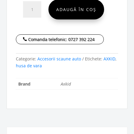
Cantitate
ADAUGĂ ÎN COȘ
Axkid
Husă
de
vară
din
Comanda telefonic: 0727 392 224
bambus
Minikid
Categorie:
Accesorii scaune auto
Etichete:
AXKID
,
3,
husa de vara
Minikid
4
și
Brand
Axkid
Movekid