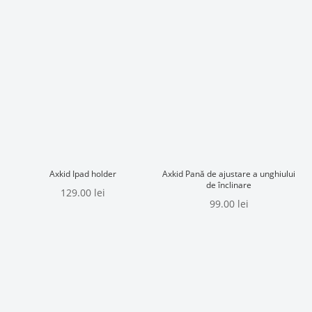
Axkid Ipad holder
Axkid Pană de ajustare a unghiului
de înclinare
129.00
lei
99.00
lei