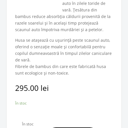
auto în zilele toride de
vară. Țesătura din
bambus reduce absorbția căldurii provenită de la
razele soarelui și în același timp protejează
scaunul auto împotriva murdăriei și a petelor.
Husa se atașează cu ușurință peste scaunul auto,
oferind o senzație moale și confortabilă pentru
copilul dumneavoastră în timpul zilelor caniculare
de vară.
Fibrele de bambus din care este fabricată husa
sunt ecologice și non-toxice.
295.00
lei
În stoc
În stoc