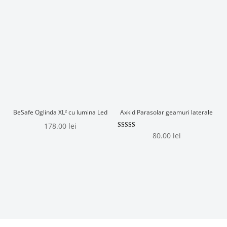
BeSafe Oglinda XL² cu lumina Led
Axkid Parasolar geamuri laterale
178.00
lei
Evaluat la
80.00
lei
5.00
din 5