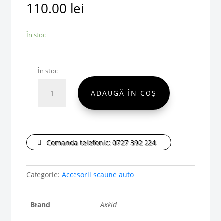
110.00
lei
În stoc
În stoc
Cantitate
ADAUGĂ ÎN COȘ
Axkid
ASIP
Axkid
ONE,
Axkid
Comanda telefonic: 0727 392 224
Movekid,
Axkid
Categorie:
Accesorii scaune auto
Minikid
3
și
Brand
Axkid
Axkid
Minikid