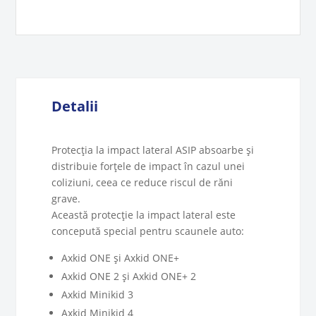
4
Detalii
Protecția la impact lateral ASIP absoarbe și
distribuie forțele de impact în cazul unei
coliziuni, ceea ce reduce riscul de răni
grave.
Această protecție la impact lateral este
concepută special pentru scaunele auto:
Axkid ONE și Axkid ONE+
Axkid ONE 2 și Axkid ONE+ 2
Axkid Minikid 3
Axkid Minikid 4