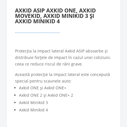
AXKID ASIP AXKID ONE, AXKID
MOVEKID, AXKID MINIKID 3 ȘI
AXKID MINIKID 4
Protecția la impact lateral Axkid ASIP absoarbe și
distribuie forțele de impact în cazul unei coliziuni,
ceea ce reduce riscul de răni grave.
Această protecție la impact lateral este concepută
special pentru scaunele auto:
Axkid ONE și Axkid ONE+
Axkid ONE 2 și Axkid ONE+ 2
Axkid Minikid 3
Axkid Minikid 4