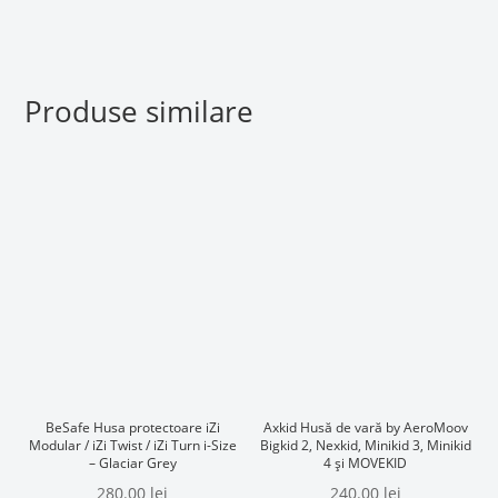
Produse similare
BeSafe Husa protectoare iZi
Axkid Husă de vară by AeroMoov
Modular / iZi Twist / iZi Turn i-Size
Bigkid 2, Nexkid, Minikid 3, Minikid
– Glaciar Grey
4 și MOVEKID
280.00
lei
240.00
lei