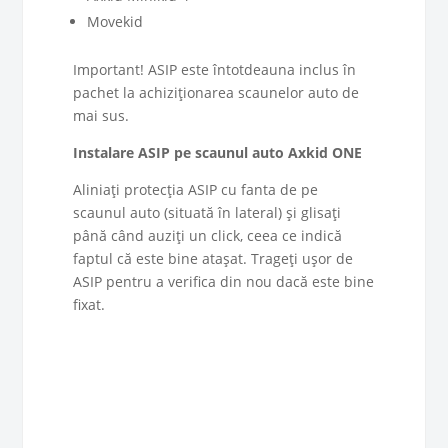
Movekid
Important! ASIP este întotdeauna inclus în
pachet la achiziționarea scaunelor auto de
mai sus.
Instalare ASIP pe scaunul auto Axkid ONE
Aliniați protecția ASIP cu fanta de pe
scaunul auto (situată în lateral) și glisați
până când auziți un click, ceea ce indică
faptul că este bine atașat. Trageți ușor de
ASIP pentru a verifica din nou dacă este bine
fixat.