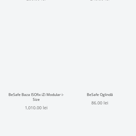
BeSafe Baza ISOfix iZi Modular i-
BeSafe Oglindă
Size
86.00
lei
1,010.00
lei