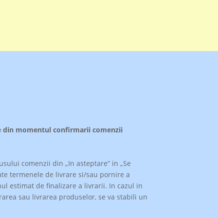
are din momentul confirmarii comenzii
sului comenzii din „In asteptare” in „Se
ate termenele de livrare si/sau pornire a
stimat de finalizare a livrarii. In cazul in
area sau livrarea produselor, se va stabili un