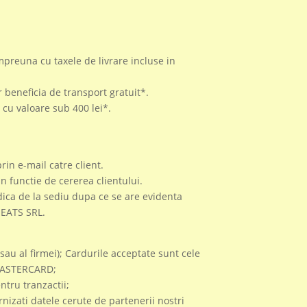
mpreuna cu taxele de livrare incluse in
 beneficia de transport gratuit*.
 cu valoare sub 400 lei*.
rin e-mail catre client.
n functie de cererea clientului.
idica de la sediu dupa ce se are evidenta
SEATS SRL.
sau al firmei); Cardurile acceptate sunt cele
i MASTERCARD;
tru tranzactii;
urnizati datele cerute de partenerii nostri