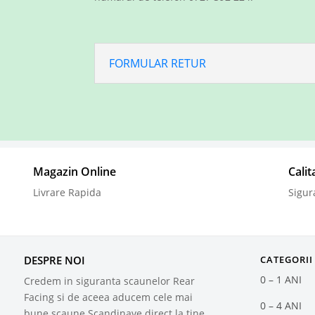
FORMULAR RETUR
Magazin Online
Cali
Livrare Rapida
Sigur
DESPRE NOI
CATEGORII
0 – 1 ANI
Credem in siguranta scaunelor Rear
Facing si de aceea aducem cele mai
0 – 4 ANI
bune scaune Scandinave direct la tine.