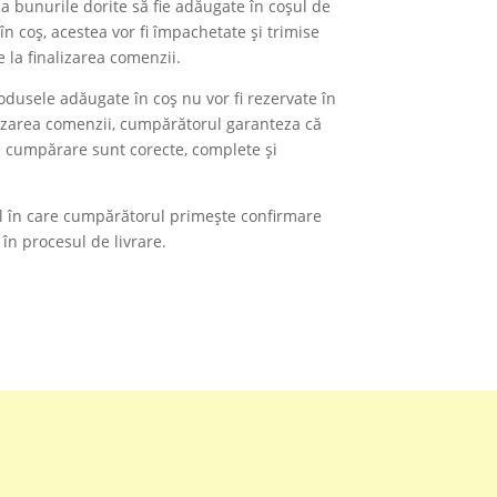
 bunurile dorite să fie adăugate în coșul de
 coș, acestea vor fi împachetate și trimise
e la finalizarea comenzii.
odusele adăugate în coș nu vor fi rezervate în
alizarea comenzii, cumpărătorul garanteza că
e cumpărare sunt corecte, complete și
 în care cumpărătorul primește confirmare
 în procesul de livrare.