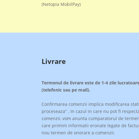
(Netopia MobilPay)
Livrare
Termenul de livrare este de 1-4 zile lucrato
(telefonic sau pe mail).
Confirmarea comenzii implica modificarea statu
proceseaza” . In cazul in care nu pot fi respect
comenzii, vom anunta cumparatorul de termenul e
care primim informatii eronate legate de factur
nou termen de onorare a comenzii.