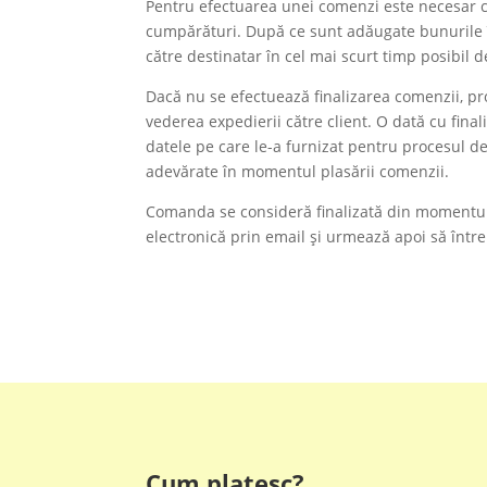
Pentru efectuarea unei comenzi este necesar ca
cumpărături. După ce sunt adăugate bunurile în
către destinatar în cel mai scurt timp posibil d
Dacă nu se efectuează finalizarea comenzii, pr
vederea expedierii către client. O dată cu fin
datele pe care le-a furnizat pentru procesul d
adevărate în momentul plasării comenzii.
Comanda se consideră finalizată din momentul
electronică prin email și urmează apoi să între
Cum platesc?