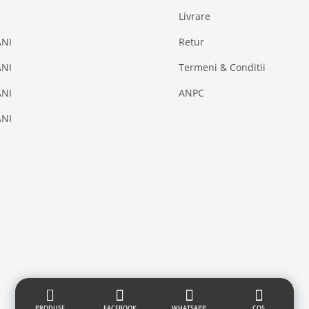
Livrare
ANI
Retur
ANI
Termeni & Conditii
ANI
ANPC
ANI




PRODUSE
FACEBOOK
WHATSAPP
COS