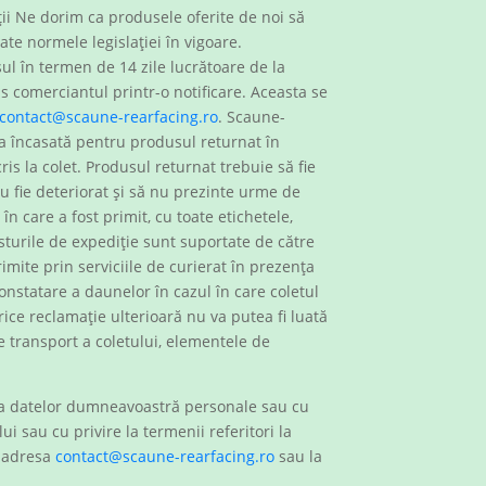
ii Ne dorim ca produsele oferite de noi să
ate normele legislației în vigoare.
l în termen de 14 zile lucrătoare de la
is comerciantul printr-o notificare. Aceasta se
contact@scaune-rearfacing.ro
. Scaune-
ma încasată pentru produsul returnat în
ris la colet. Produsul returnat trebuie să fie
 nu fie deteriorat și să nu prezinte urme de
 în care a fost primit, cu toate etichetele,
osturile de expediție sunt suportate de către
rimite prin serviciile de curierat în prezența
constatare a daunelor în cazul în care coletul
rice reclamație ulterioară nu va putea fi luată
de transport a coletului, elementele de
ția datelor dumneavoastră personale sau cu
lui sau cu privire la termenii referitori la
a adresa
contact@scaune-rearfacing.ro
sau la