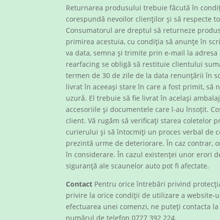
Returnarea produsului trebuie făcută în condiț
corespundă nevoilor clienților și să respecte to
Consumatorul are dreptul să returneze produsu
primirea acestuia, cu condiția să anunțe în scr
va data, semna și trimite prin e-mail la adresa
rearfacing se obligă să restituie clientului su
termen de 30 de zile de la data renunțării în sc
livrat în aceeași stare în care a fost primit, să
uzură. El trebuie să fie livrat în același ambalaj
accesoriile și documentele care l-au însoțit. C
client. Vă rugăm să verificați starea coletelor p
curierului și să întocmiți un proces verbal de 
prezintă urme de deteriorare. În caz contrar, o
în considerare. În cazul existenței unor erori 
siguranță ale scaunelor auto pot fi afectate.
Contact
Pentru orice întrebări privind protec
privire la orice condiții de utilizare a website-u
efectuarea unei comenzi, ne puteți contacta l
numărul de telefon 0727 392 224.