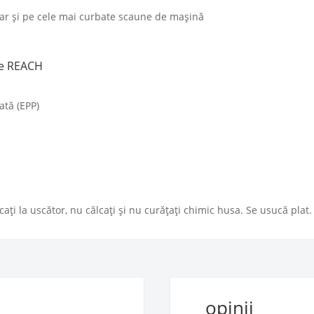
iar și pe cele mai curbate scaune de mașină
te REACH
ată (EPP)
scați la uscător, nu călcați și nu curățați chimic husa. Se usucă plat.
opinii