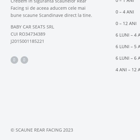
0 – 1 ANI
Credem in siguranta scaunelor Rear
Facing si de aceea aducem cele mai
0 – 4 ANI
bune scaune Scandinave direct la tine.
0 – 12 ANI
BABY CAR SEATS SRL
CUI RO34734389
6 LUNI – 4 
J2015001185221
6 LUNI – 5 
6 LUNI – 6 
4 ANI – 12 
© SCAUNE REAR FACING 2023