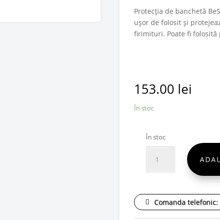
Protecția de banchetă BeSa
ușor de folosit și protej
firimituri. Poate fi folosi
153.00
lei
În stoc
În stoc
Cantitate
ADA
BeSafe
Protecție
pentru
banchetă
Comanda telefonic: