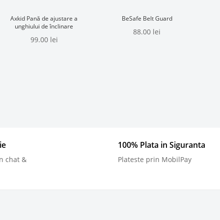
Axkid Pană de ajustare a
BeSafe Belt Guard
unghiului de înclinare
88.00
lei
99.00
lei
ie
100% Plata in Siguranta
n chat &
Plateste prin MobilPay