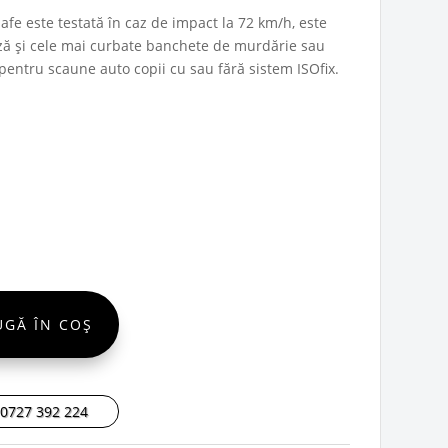
fe este testată în caz de impact la 72 km/h, este
ează și cele mai curbate banchete de murdărie sau
tă pentru scaune auto copii cu sau fără sistem ISOfix.
UGĂ ÎN COȘ
 0727 392 224