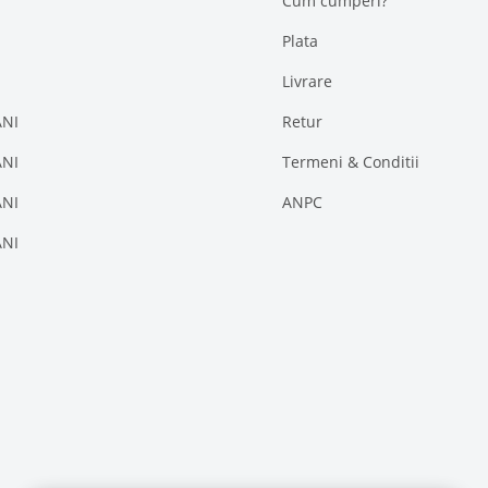
Cum cumperi?
Plata
Livrare
ANI
Retur
ANI
Termeni & Conditii
ANI
ANPC
ANI