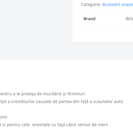
Categorie:
Accesorii scau
Brand
BeS
entru a le proteja de murdărie și firimituri
ție a crestăturlor cauzate de partea din față a scaunelor auto
inii
ât si pentru cele orientate cu fața către sensul de mers