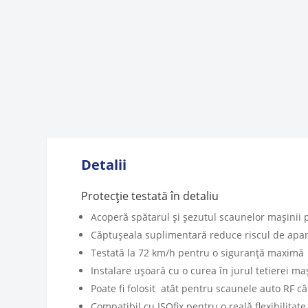
Detalii
Protecție testată în detaliu
Acoperă spătarul și șezutul scaunelor mașinii p
Căptușeala suplimentară reduce riscul de apari
Testată la 72 km/h pentru o siguranță maximă
Instalare ușoară cu o curea în jurul tetierei maș
Poate fi folosit atât pentru scaunele auto RF c
Compatibil cu ISOfix pentru o reală flexibilitate