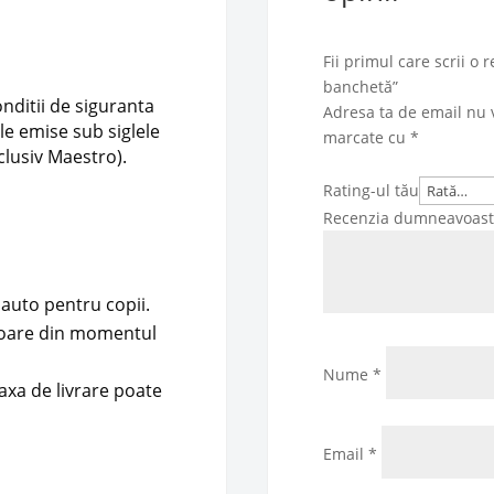
Fii primul care scrii o
banchetă”
onditii de siguranta
Adresa ta de email nu v
le emise sub siglele
marcate cu
*
clusiv Maestro).
Rating-ul tău
Recenzia dumneavoas
 auto pentru copii.
atoare din momentul
Nume
*
axa de livrare poate
Email
*