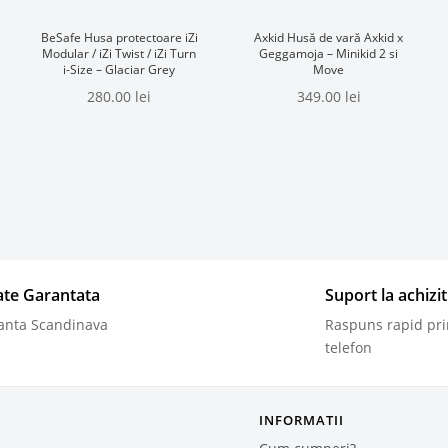
BeSafe Husa protectoare iZi
Axkid Husă de vară Axkid x
Modular / iZi Twist / iZi Turn
Geggamoja – Minikid 2 si
i-Size – Glaciar Grey
Move
280.00
lei
349.00
lei
tate Garantata
Suport la achizit
anta Scandinava
Raspuns rapid pri
telefon
INFORMATII