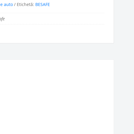
ne auto
Etichetă:
BESAFE
afe