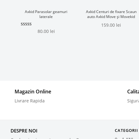
Axkid Parasolar geamuri
Axkid Centuri de fixare Scaun
laterale
auto Axkid Move și Movekid
159.00
lei
Evaluat la
80.00
lei
5.00
din 5
Magazin Online
Cali
Livrare Rapida
Sigur
DESPRE NOI
CATEGORII