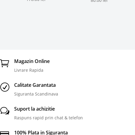
80.00
lei
5.00
din 5
Magazin Online

Livrare Rapida
Calitate Garantata
R
Siguranta Scandinava
Suport la achizitie
w
Raspuns rapid prin chat & telefon
100% Plata in Siguranta
