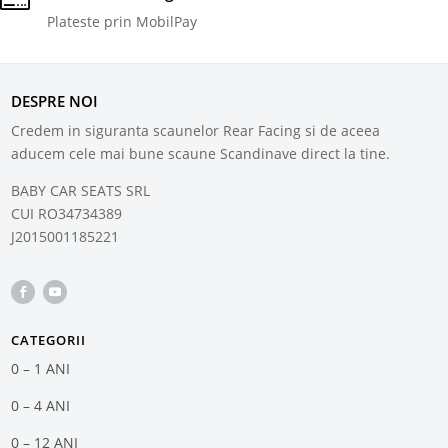
Plateste prin MobilPay
DESPRE NOI
Credem in siguranta scaunelor Rear Facing si de aceea
aducem cele mai bune scaune Scandinave direct la tine.
BABY CAR SEATS SRL
CUI RO34734389
J2015001185221
CATEGORII
0 – 1 ANI
0 – 4 ANI
0 – 12 ANI