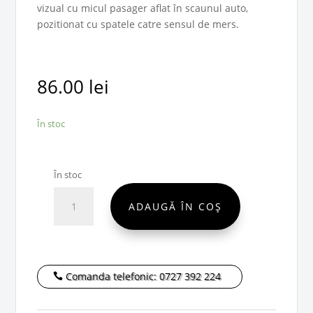
vizual cu micul pasager aflat în scaunul auto,
pozitionat cu spatele catre sensul de mers.
86.00
lei
În stoc
În stoc
Cantitate
ADAUGĂ ÎN COȘ
BeSafe
Oglindă
Comanda telefonic: 0727 392 224