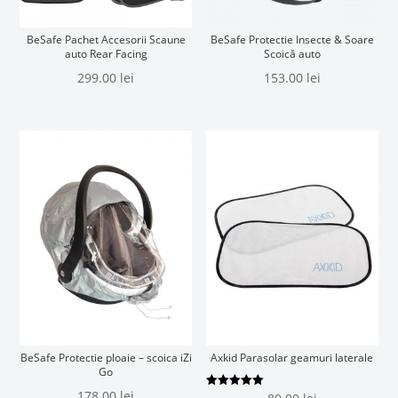
BeSafe Pachet Accesorii Scaune
BeSafe Protectie Insecte & Soare
auto Rear Facing
Scoică auto
299.00
lei
153.00
lei
BeSafe Protectie ploaie – scoica iZi
Axkid Parasolar geamuri laterale
Go
178.00
lei
Evaluat la