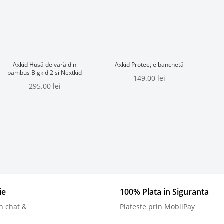
Axkid Husă de vară din
Axkid Protecție banchetă
bambus Bigkid 2 si Nextkid
149.00
lei
295.00
lei
ie
100% Plata in Siguranta
n chat &
Plateste prin MobilPay