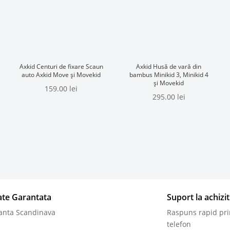
Axkid Centuri de fixare Scaun
Axkid Husă de vară din
auto Axkid Move și Movekid
bambus Minikid 3, Minikid 4
și Movekid
159.00
lei
295.00
lei
tate Garantata
Suport la achizit
anta Scandinava
Raspuns rapid pri
telefon