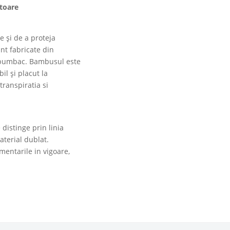
toare
 și de a proteja
nt fabricate din
u bumbac. Bambusul este
il și placut la
transpiratia si
distinge prin linia
aterial dublat.
mentarile in vigoare,