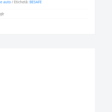
ne auto
Etichetă:
BESAFE
afe