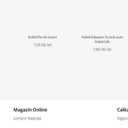
Axkid Pernă insert
Axkid Adaptor Scoică auto
Axkid Life
129.00
lei
149.00
lei
Magazin Online
Cali
Livrare Rapida
Sigur