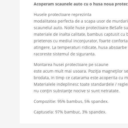
Acoperam scaunele auto cu o husa noua protec
Husele protectoare reprezinta
modalitatea perfecta de a scapa usor de murdarie
scaunelul auto. Noile huse protectoare BeSafe su
materiale de inalta calitate, bambus captusit c
prietenos cu mediul inconjurator, foarte confortab
atingere. La temperaturi ridicate, husa absoarbe 
racoreste sistemul de siguranta.
Montarea husei protectoare pe scaune
este acum mult mai usoara. Poziția magneților se 
brodata, in timp ce catarama este acoperita cu m
Materialele indeplinesc toate standardele / regle
nu conțin substanțe nocive si sunt netratate.
Compozitie: 95% bambus, 5% spandex.
Captusela: 97% bambuc, 3% spandex.