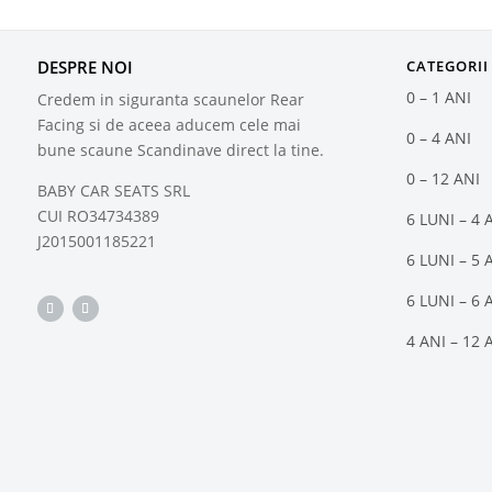
DESPRE NOI
CATEGORII
0 – 1 ANI
Credem in siguranta scaunelor Rear
Facing si de aceea aducem cele mai
0 – 4 ANI
bune scaune Scandinave direct la tine.
0 – 12 ANI
BABY CAR SEATS SRL
CUI RO34734389
6 LUNI – 4 
J2015001185221
6 LUNI – 5 
6 LUNI – 6 
4 ANI – 12 