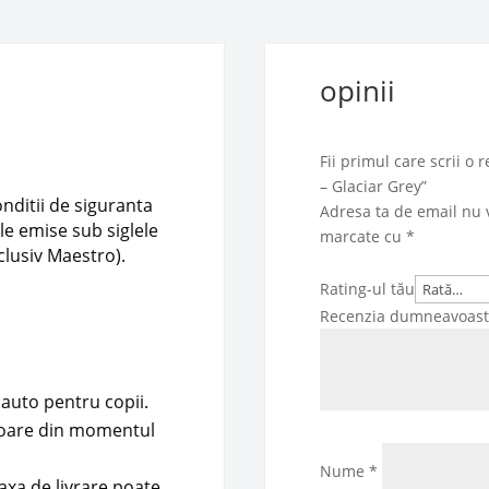
opinii
Fii primul care scrii o
– Glaciar Grey”
onditii de siguranta
Adresa ta de email nu v
le emise sub siglele
marcate cu
*
clusiv Maestro).
Rating-ul tău
Recenzia dumneavoas
 auto pentru copii.
atoare din momentul
Nume
*
axa de livrare poate