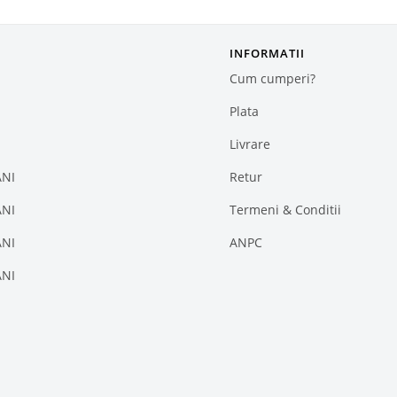
INFORMATII
Cum cumperi?
Plata
Livrare
ANI
Retur
ANI
Termeni & Conditii
ANI
ANPC
ANI