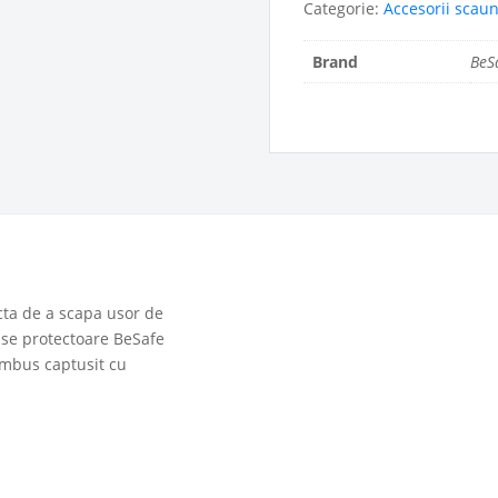
Categorie:
Accesorii scau
Brand
BeS
cta de a scapa usor de
use protectoare BeSafe
bambus captusit cu