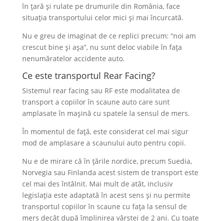
în țară și rulate pe drumurile din România, face
situația transportului celor mici și mai încurcată.
Nu e greu de imaginat de ce replici precum: “noi am
crescut bine și așa”, nu sunt deloc viabile în fața
nenumăratelor accidente auto.
Ce este transportul Rear Facing?
Sistemul rear facing sau RF este modalitatea de
transport a copiilor în scaune auto care sunt
amplasate în mașină cu spatele la sensul de mers.
În momentul de față, este considerat cel mai sigur
mod de amplasare a scaunului auto pentru copii.
Nu e de mirare că în țările nordice, precum Suedia,
Norvegia sau Finlanda acest sistem de transport este
cel mai des întâlnit. Mai mult de atât, inclusiv
legislația este adaptată în acest sens și nu permite
transportul copiilor în scaune cu fața la sensul de
mers decât după împlinirea vârstei de 2 ani. Cu toate