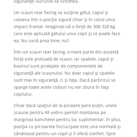
siguranței lucrurile se schimbă.
Un scaun rear facing va susține gâtul, capul și
coloana într-o poziție sigură chiar și în cazul unui
impact frontal. Imaginați-vă o forță de 300-320 kg
care este aplicată gâtului unui copil și ce poate face
ea. Nu sună prea bine, nu?
Într-un scaun rear facing, o mare parte din această
forță este preluată de scaun, iar spatele, capul și
bazinul sunt protejate de componentele de
siguranță ale scaunului. Nu doar capul și spatele
sunt mai în siguranță, ci și fața. Dacă parbrizul se
sparge toate acele cioburi nu vor zbura în fața
copilului.
Chiar dacă spațiul de la picioare pare puțin, unele
scaune pentru RF extins permit montarea pe
marginea banchetei pentru loc suplimentar. În plus,
poziția cu picioarele încrucișate este una normală și
sănătoasă pentru un copil și îi oferă confort. Spre