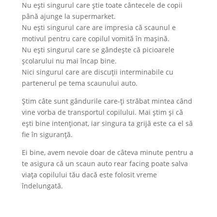
Nu ești singurul care știe toate cântecele de copii
până ajunge la supermarket.
Nu ești singurul care are impresia că scaunul e
motivul pentru care copilul vomită în mașină.
Nu ești singurul care se gândește că picioarele
școlarului nu mai încap bine.
Nici singurul care are discuții interminabile cu
partenerul pe tema scaunului auto.
Știm câte sunt gândurile care-ți străbat mintea când
vine vorba de transportul copilului. Mai știm și că
ești bine intenționat, iar singura ta grijă este ca el să
fie în siguranță.
Ei bine, avem nevoie doar de câteva minute pentru a
te asigura că un scaun auto rear facing poate salva
viața copilului tău dacă este folosit vreme
îndelungată.