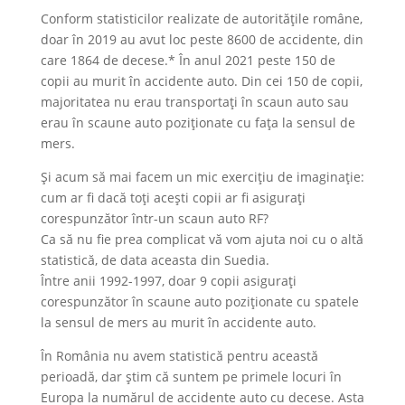
Conform statisticilor realizate de autoritățile române,
doar în 2019 au avut loc peste 8600 de accidente, din
care 1864 de decese.* În anul 2021 peste 150 de
copii au murit în accidente auto. Din cei 150 de copii,
majoritatea nu erau transportați în scaun auto sau
erau în scaune auto poziționate cu fața la sensul de
mers.
Și acum să mai facem un mic exercițiu de imaginație:
cum ar fi dacă toți acești copii ar fi asigurați
corespunzător într-un scaun auto RF?
Ca să nu fie prea complicat vă vom ajuta noi cu o altă
statistică, de data aceasta din Suedia.
Între anii 1992-1997, doar 9 copii asigurați
corespunzător în scaune auto poziționate cu spatele
la sensul de mers au murit în accidente auto.
În România nu avem statistică pentru această
perioadă, dar știm că suntem pe primele locuri în
Europa la numărul de accidente auto cu decese. Asta