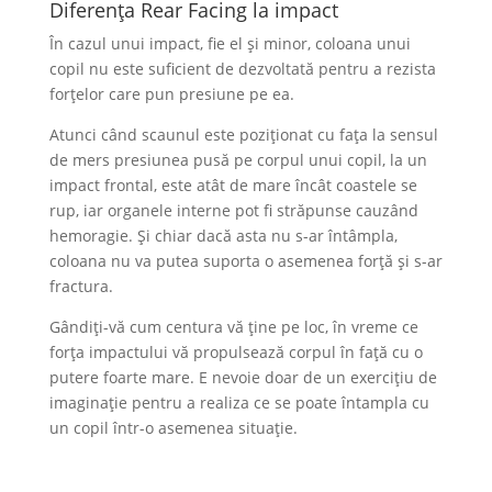
Diferența Rear Facing la impact
În cazul unui impact, fie el și minor, coloana unui
copil nu este suficient de dezvoltată pentru a rezista
forțelor care pun presiune pe ea.
Atunci când scaunul este poziționat cu fața la sensul
de mers presiunea pusă pe corpul unui copil, la un
impact frontal, este atât de mare încât coastele se
rup, iar organele interne pot fi străpunse cauzând
hemoragie. Și chiar dacă asta nu s-ar întâmpla,
coloana nu va putea suporta o asemenea forță și s-ar
fractura.
Gândiți-vă cum centura vă ține pe loc, în vreme ce
forța impactului vă propulsează corpul în față cu o
putere foarte mare. E nevoie doar de un exercițiu de
imaginație pentru a realiza ce se poate întampla cu
un copil într-o asemenea situație.