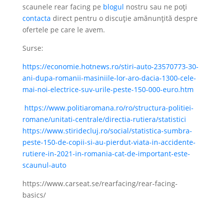
scaunele rear facing pe
blogul
nostru sau ne poți
contacta
direct pentru o discuție amănunțită despre
ofertele pe care le avem.
Surse:
https://economie.hotnews.ro/stiri-auto-23570773-30-
ani-dupa-romanii-masiniile-lor-aro-dacia-1300-cele-
mai-noi-electrice-suv-urile-peste-150-000-euro.htm
https://www.politiaromana.ro/ro/structura-politiei-
romane/unitati-centrale/directia-rutiera/statistici
https://www.stiridecluj.ro/social/statistica-sumbra-
peste-150-de-copii-si-au-pierdut-viata-in-accidente-
rutiere-in-2021-in-romania-cat-de-important-este-
scaunul-auto
https://www.carseat.se/rearfacing/rear-facing-
basics/