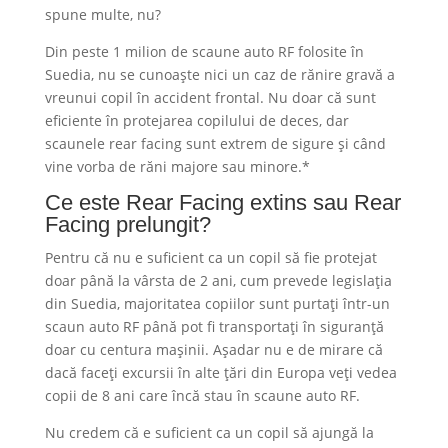
spune multe, nu?
Din peste 1 milion de scaune auto RF folosite în
Suedia, nu se cunoaște nici un caz de rănire gravă a
vreunui copil în accident frontal. Nu doar că sunt
eficiente în protejarea copilului de deces, dar
scaunele rear facing sunt extrem de sigure și când
vine vorba de răni majore sau minore.*
Ce este Rear Facing extins sau Rear
Facing prelungit?
Pentru că nu e suficient ca un copil să fie protejat
doar până la vârsta de 2 ani, cum prevede legislația
din Suedia, majoritatea copiilor sunt purtați într-un
scaun auto RF până pot fi transportați în siguranță
doar cu centura mașinii. Așadar nu e de mirare că
dacă faceți excursii în alte țări din Europa veți vedea
copii de 8 ani care încă stau în scaune auto RF.
Nu credem că e suficient ca un copil să ajungă la