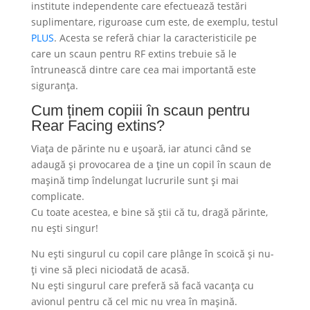
institute independente care efectuează testări
suplimentare, riguroase cum este, de exemplu, testul
PLUS
. Acesta se referă chiar la caracteristicile pe
care un scaun pentru RF extins trebuie să le
întrunească dintre care cea mai importantă este
siguranța.
Cum ținem copiii în scaun pentru
Rear Facing extins?
Viața de părinte nu e ușoară, iar atunci când se
adaugă și provocarea de a ține un copil în scaun de
mașină timp îndelungat lucrurile sunt și mai
complicate.
Cu toate acestea, e bine să știi că tu, dragă părinte,
nu ești singur!
Nu ești singurul cu copil care plânge în scoică și nu-
ți vine să pleci niciodată de acasă.
Nu ești singurul care preferă să facă vacanța cu
avionul pentru că cel mic nu vrea în mașină.