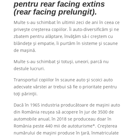
pentru rear facing extins
(rear facing prelungit).
Multe s-au schimbat în ultimii zeci de ani în ceea ce
privește creșterea copiilor. Îi auto-diversificăm și ne
zbatem pentru alăptare, învățăm să-i creștem cu
blândețe și empatie, îi purtăm în sisteme și scaune
de mașină.
Multe s-au schimbat și totuși, uneori, parcă nu
destule lucruri.
Transportul copiilor în scaune auto și scoici auto
adecvate vârstei ar trebui să fie o prioritate pentru
toți părinții.
Dacă în 1965 industria producătoare de mașini auto
din România reușea să acopere în jur de 3500 de
automobile anual, în 2018 se produceau doar în
România peste 440 mii de autoturisme*. Creșterea
numărului de mașini produse în țară, înmatriculate