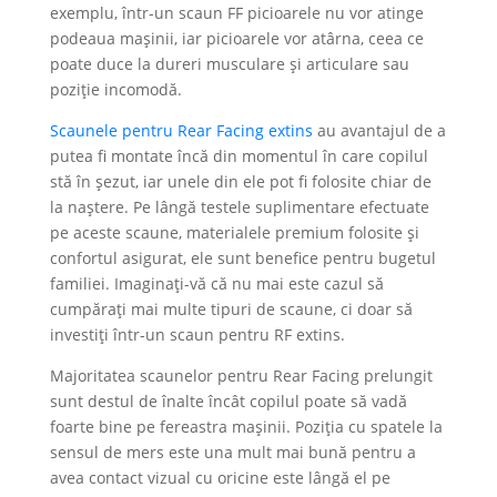
exemplu, într-un scaun FF picioarele nu vor atinge
podeaua mașinii, iar picioarele vor atârna, ceea ce
poate duce la dureri musculare și articulare sau
poziție incomodă.
Scaunele pentru Rear Facing extins
au avantajul de a
putea fi montate încă din momentul în care copilul
stă în șezut, iar unele din ele pot fi folosite chiar de
la naștere. Pe lângă testele suplimentare efectuate
pe aceste scaune, materialele premium folosite și
confortul asigurat, ele sunt benefice pentru bugetul
familiei. Imaginați-vă că nu mai este cazul să
cumpărați mai multe tipuri de scaune, ci doar să
investiți într-un scaun pentru RF extins.
Majoritatea scaunelor pentru Rear Facing prelungit
sunt destul de înalte încât copilul poate să vadă
foarte bine pe fereastra mașinii. Poziția cu spatele la
sensul de mers este una mult mai bună pentru a
avea contact vizual cu oricine este lângă el pe