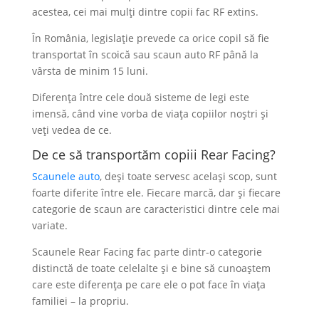
acestea, cei mai mulți dintre copii fac RF extins.
În România, legislație prevede ca orice copil să fie
transportat în scoică sau scaun auto RF până la
vârsta de minim 15 luni.
Diferența între cele două sisteme de legi este
imensă, când vine vorba de viața copiilor noștri și
veți vedea de ce.
De ce să transportăm copiii Rear Facing?
Scaunele auto
, deși toate servesc același scop, sunt
foarte diferite între ele. Fiecare marcă, dar și fiecare
categorie de scaun are caracteristici dintre cele mai
variate.
Scaunele Rear Facing fac parte dintr-o categorie
distinctă de toate celelalte și e bine să cunoaștem
care este diferența pe care ele o pot face în viața
familiei – la propriu.