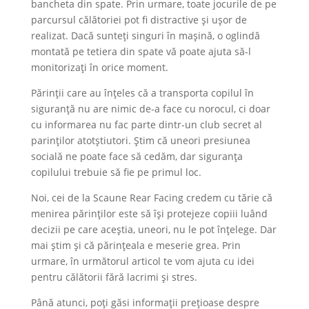
bancheta din spate. Prin urmare, toate jocurile de pe
parcursul călătoriei pot fi distractive și ușor de
realizat. Dacă sunteți singuri în mașină, o oglindă
montată pe tetiera din spate vă poate ajuta să-l
monitorizați în orice moment.
Părinții care au înțeles că a transporta copilul în
siguranță nu are nimic de-a face cu norocul, ci doar
cu informarea nu fac parte dintr-un club secret al
parinților atotștiutori. Știm că uneori presiunea
socială ne poate face să cedăm, dar siguranța
copilului trebuie să fie pe primul loc.
Noi, cei de la Scaune Rear Facing credem cu tărie că
menirea părinților este să își protejeze copiii luând
decizii pe care aceștia, uneori, nu le pot înțelege. Dar
mai știm și că părințeala e meserie grea. Prin
urmare, în următorul articol te vom ajuta cu idei
pentru călătorii fără lacrimi și stres.
Până atunci, poți găsi informații prețioase despre