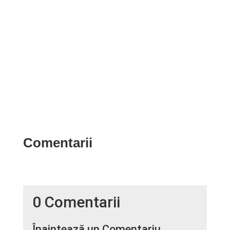
Când vine vorba de alegerea scaunului auto pentru
copil, nu fac compromisuri. Și nici tu n-ar trebui. De
ce?...
Comentarii
0 Comentarii
Înaintează un Comentariu