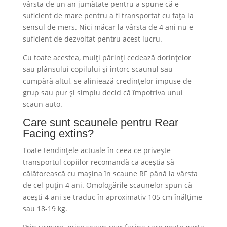
vârsta de un an jumătate pentru a spune că e
suficient de mare pentru a fi transportat cu fața la
sensul de mers. Nici măcar la vârsta de 4 ani nu e
suficient de dezvoltat pentru acest lucru.
Cu toate acestea, mulți părinți cedează dorințelor
sau plânsului copilului și întorc scaunul sau
cumpără altul, se aliniează credințelor impuse de
grup sau pur și simplu decid că împotriva unui
scaun auto.
Care sunt scaunele pentru Rear
Facing extins?
Toate tendințele actuale în ceea ce privește
transportul copiilor recomandă ca aceștia să
călătorească cu mașina în scaune RF până la vârsta
de cel puțin 4 ani. Omologările scaunelor spun că
acești 4 ani se traduc în aproximativ 105 cm înălțime
sau 18-19 kg.