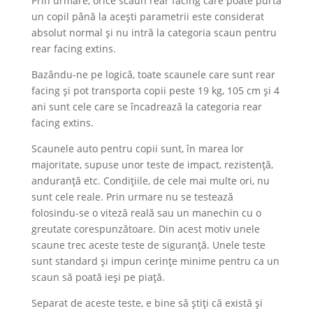
Prin urmare, orice scaun rear facing care poate purta
un copil până la acești parametrii este considerat
absolut normal și nu intră la categoria scaun pentru
rear facing extins.
Bazându-ne pe logică, toate scaunele care sunt rear
facing și pot transporta copii peste 19 kg, 105 cm și 4
ani sunt cele care se încadrează la categoria rear
facing extins.
Scaunele auto pentru copii sunt, în marea lor
majoritate, supuse unor teste de impact, rezistență,
anduranță etc. Condițiile, de cele mai multe ori, nu
sunt cele reale. Prin urmare nu se testează
folosindu-se o viteză reală sau un manechin cu o
greutate corespunzătoare. Din acest motiv unele
scaune trec aceste teste de siguranță. Unele teste
sunt standard și impun cerințe minime pentru ca un
scaun să poată ieși pe piață.
Separat de aceste teste, e bine să știți că există și