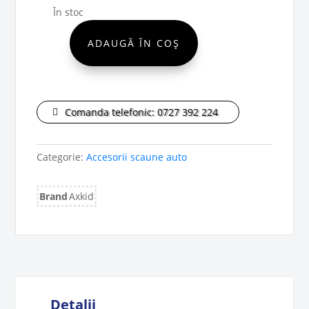
În stoc
ADAUGĂ ÎN COȘ
Cantitate
Axkid
Pernă
insert
Comanda telefonic: 0727 392 224
scoică
nou-
născut
Categorie:
Accesorii scaune auto
Modukid
Brand
Axkid
Detalii