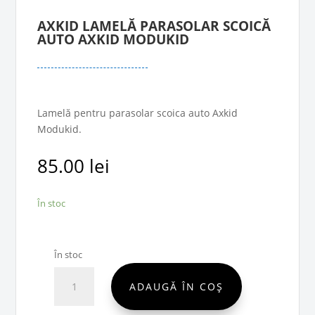
AXKID LAMELĂ PARASOLAR SCOICĂ
AUTO AXKID MODUKID
Lamelă pentru parasolar scoica auto Axkid
Modukid.
85.00
lei
În stoc
În stoc
Cantitate
ADAUGĂ ÎN COȘ
Axkid
Lamelă