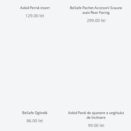
Axkid Pernă insert
BeSafe Pachet Accesorii Scaune
auto Rear Facing
129.00
lei
299.00
lei
BeSafe Oglindă
Axkid Pană de ajustare a unghiului
de înclinare
86.00
lei
99.00
lei