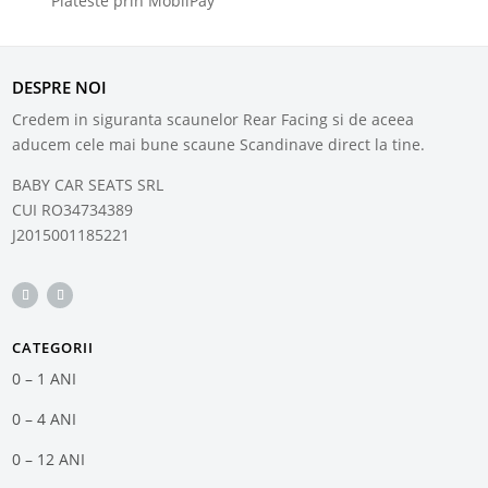
Plateste prin MobilPay
DESPRE NOI
Credem in siguranta scaunelor Rear Facing si de aceea
aducem cele mai bune scaune Scandinave direct la tine.
BABY CAR SEATS SRL
CUI RO34734389
J2015001185221
CATEGORII
0 – 1 ANI
0 – 4 ANI
0 – 12 ANI