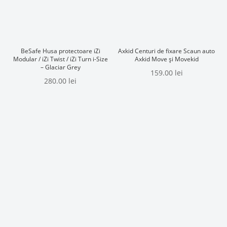
BeSafe Husa protectoare iZi
Axkid Centuri de fixare Scaun auto
Modular / iZi Twist / iZi Turn i-Size
Axkid Move și Movekid
– Glaciar Grey
159.00
lei
280.00
lei