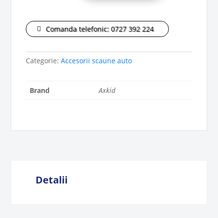
parasolar
scoică
auto
Comanda telefonic: 0727 392 224
Axkid
Modukid
Categorie:
Accesorii scaune auto
Brand
Axkid
Detalii