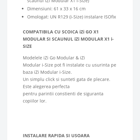
scaunul iZi Modular X1 i-Size)
Dimensiuni: 61 x 33 x 16 cm
Omologat: UN R129 (i-Size) instalare ISOfix
COMPATIBILA CU SCOICA iZi GO X1
MODULAR SI SCAUNUL iZi
MODULAR X1 i-
SIZE
Modelele iZi Go Modular & iZi
Modular i-Size pot fi instalate cu usurinta pe
baza iZi Modular i-Size.
Un simplu click si sunteti gata de plecare.
Este alegerea perfecta
pentru parintii constienti de siguranta
copiilor lor.
INSTALARE RAPIDA SI USOARA