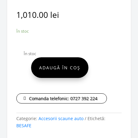
1,010.00
lei
În stoc
În stoc
ADAUGĂ ÎN COȘ
Cantitate
BeSafe
Baza
ISOfix
Comanda telefonic: 0727 392 224
iZi
Modular
i-
Categorie:
Accesorii scaune auto
Etichetă:
Size
BESAFE