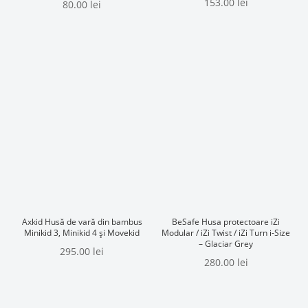
153.00
lei
Evaluat la
80.00
lei
5.00
din 5
Axkid Husă de vară din bambus
BeSafe Husa protectoare iZi
Minikid 3, Minikid 4 și Movekid
Modular / iZi Twist / iZi Turn i-Size
– Glaciar Grey
295.00
lei
280.00
lei